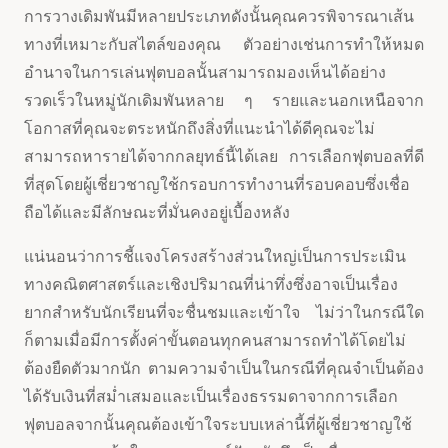
การวางเดิมพันมีหลายประเภทดังนั้นคุณควรพิจารณาเส้น
ทางที่เหมาะกับสไตล์ของคุณ ตัวอย่างเช่นการทำให้หมด
อำนาจในการเล่นฟุตบอลนั้นสามารถมองเห็นได้อย่าง
รวดเร็วในหมู่นักเดิมพันหลาย ๆ รายและนอกเหนือจาก
โอกาสที่คุณจะตระหนักถึงสิ่งที่แนะนำได้ดีคุณจะไม่
สามารถหารายได้จากกลยุทธ์นี้ได้เลย การเลือกฟุตบอลที่ดี
ที่สุดโดยผู้เชี่ยวชาญใช้กรอบการทำงานที่รอบคอบซึ่งเชื่อ
ถือได้และมีลักษณะที่มั่นคงอยู่เบื้องหลัง
แน่นอนว่าการชี้แจงโครงสร้างส่วนใหญ่เป็นการประเมิน
ทางคณิตศาสตร์และเชิงปริมาณที่น่าทึ่งซึ่งอาจเป็นเรื่อง
ยากสำหรับนักเรียนที่จะชื่นชมและเข้าใจ ไม่ว่าในกรณีใด
ก็ตามเมื่อมีการตั้งค่าขั้นตอนทุกคนสามารถทำได้โดยไม่
ต้องยืดตัวมากนัก ตามความจำเป็นในกรณีที่คุณจำเป็นต้อง
ได้รับเงินที่สม่ำเสมอและเป็นเรื่องธรรมดาจากการเลือก
ฟุตบอลจากนั้นคุณต้องเข้าใจระบบเหล่านี้ที่ผู้เชี่ยวชาญใช้