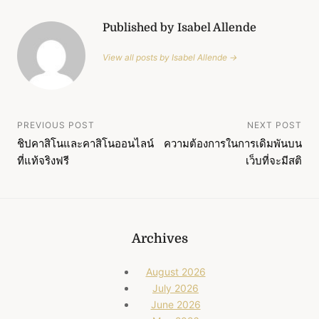
Published by Isabel Allende
View all posts by Isabel Allende →
Post
PREVIOUS POST
NEXT POST
ชิปคาสิโนและคาสิโนออนไลน์
ความต้องการในการเดิมพันบน
navigation
ที่แท้จริงฟรี
เว็บที่จะมีสติ
Archives
August 2026
July 2026
June 2026