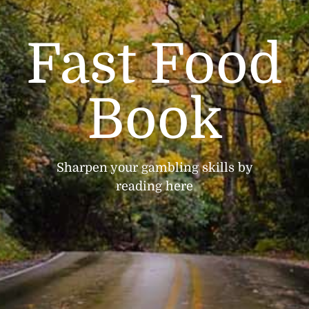
Fast Food
Book
Sharpen your gambling skills by
reading here