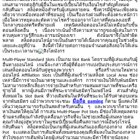
เล่นสามารถต่อสู้กับผู้อื่นในแชมป์เปี้ยนได้รับเงื่อนไขสำคัญทั้งหมด
กลับคืนมา
สล็อตหม้อสำหรับผู้เล่นหลายคน
ซึ่งควรมีผู้ชนะเพียงคน
เดียวจากเหมืองทองคำที่ซ่อนอยู่
เป็นเรื่องเร่งด่วนที่จะต้องตระหนักว่า
เมื่อใดควรหยุดและตัดความโชคร้ายออกจากโอกาสที่คุณลงเอยที่
ใจกลางของสตรีคที่พ่ายแพ้
เทคนิคสล็อตออนไลน์ไม่เหมือนกับขั้น
ตอนสล็อตอื่น
ๆ
เนื่องจากเน้นย้ำถึงความสามารถของผู้เล่นในการ
ควบคุมความรู้สึกและอารมณ์ของเขา
ดังนั้นเขาจึงไม่ทำผิด
พลาด
สล็อตออนไลน์อาจเป็นอันตรายได้เนื่องจากคุณอยู่ในช่วงคุ้น
เคยและอยู่ที่บ้าน
สิ่งนี้ทำให้ง่ายต่อการยอมจำนนต่อสิ่งล่อใจให้เล่น
เป็นระยะเวลานาน
เป็นเกม
โดยรวมที่ผู้เล่นเล่นกับผู้
Multi-Player Standard Slots
Slot Bank
อื่นทางออนไลน์
เกมนี้จะกล่าวถึงผู้ที่ต้องการแบ่งปันประสบการณ์การ
เล่นสล็อตออนไลน์กับคู่หูของพวกเขา
หรือสร้างเกมใหม่ทาง
ออนไลน์
เป็นที่ที่ผู้เล่นเข้าร่วมสล็อต
ช่อง
Affiliation Slots
Local Area
เหล่านี้มีการจ่ายเงินมาตรฐานและองค์กร
การจ่ายเงินให้กับพันธมิตร
ไม่สามารถหลีกเลี่ยงการจ่ายเงินสำหรับการผสมผสานภาพที่ชนะเครือ
ข่ายได้
หากผู้เล่นมีภาพที่ชนะจากพันธมิตรในเพย์ไลน์
ส่วนสำคัญ
ทั้งหมดใน
ที่วางเดิมพันในเทิร์นที่ชนะจะได้รับค่าตอบแทน
Slot Bank
มือถือ
gaming
จากพันธมิตร
แม้ว่าพวกเขาจะชนะ
ก็ตาม
นี่แสดงให้
เห็นว่าคุณสามารถรับเงินสดสำหรับคนอื่น
ๆ
และพวกเขาก็สามารถ
หาเงินสดให้คุณได้
การเล่น
มีช่องให้เหตุผลตรง
Multi-Player Pot Slots
ข้ามตรงที่คุณกำลังขับเคลื่อนภารกิจที่จะไม่ช่วยเหลือผู้เล่นหลายคน
คุณกำลังมุ่งสู่พวกเขาในแชมป์เปี้ยนเพื่อคืนสถานการณ์อันรุ่งโรจน์
กลับคืนมา
สล็อตหม้อเป็นเกมที่ผู้เล่นเล่นกันเองเพื่อกองกลาง
สล็อต
จะแสดงเป็นการเดิมพันทั้งหมดของคุณที่เพิ่มลงในเงินกองกลาง
Pot
ทั่วไปของการเดิมพันโดยผู้เล่นจำนวนมากและมีค่าใช้จ่ายน้อยลง