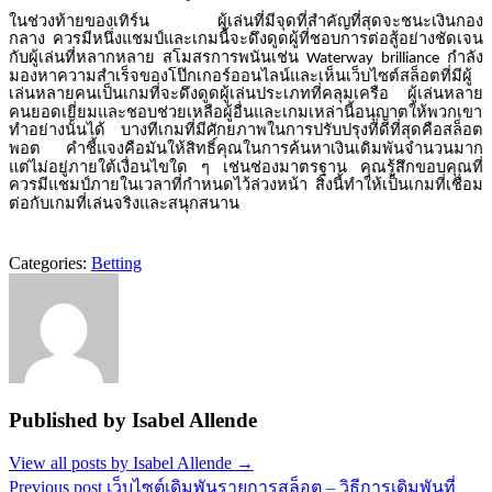
ในช่วงท้ายของเทิร์น
ผู้เล่นที่มีจุดที่สำคัญที่สุดจะชนะเงินกอง
กลาง
ควรมีหนึ่งแชมป์และเกมนี้จะดึงดูดผู้ที่ชอบการต่อสู้อย่างชัดเจน
กับผู้เล่นที่หลากหลาย
สโมสรการพนันเช่น
กำลัง
Waterway brilliance
มองหาความสำเร็จของโป๊กเกอร์ออนไลน์และเห็นเว็บไซต์สล็อตที่มีผู้
เล่นหลายคนเป็นเกมที่จะดึงดูดผู้เล่นประเภทที่คลุมเครือ
ผู้เล่นหลาย
คนยอดเยี่ยมและชอบช่วยเหลือผู้อื่นและเกมเหล่านี้อนุญาตให้พวกเขา
ทำอย่างนั้นได้
บางทีเกมที่มีศักยภาพในการปรับปรุงที่ดีที่สุดคือสล็อต
พอต
คำชี้แจงคือมันให้สิทธิ์คุณในการค้นหาเงินเดิมพันจำนวนมาก
แต่ไม่อยู่ภายใต้เงื่อนไขใด
ๆ
เช่นช่องมาตรฐาน
คุณรู้สึกขอบคุณที่
ควรมีแชมป์ภายในเวลาที่กำหนดไว้ล่วงหน้า
สิ่งนี้ทำให้เป็นเกมที่เชื่อม
ต่อกับเกมที่เล่นจริงและสนุกสนาน
Categories:
Betting
Published by Isabel Allende
View all posts by Isabel Allende →
Post
Previous post
เว็บไซต์เดิมพันรายการสล็อต – วิธีการเดิมพันที่