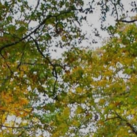
Skip
to
content