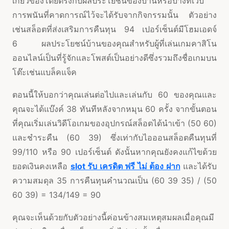
เกี่ยวข้องโดยตรงกับผลประโยชน์ของบ้านหรือบางทีเว็บ
การพนันที่คาดการณ์ไว้จะได้รับจากกิจกรรมนั้น ตัวอย่าง
เช่นสล็อตที่ส่งเสริมการคืนทุน 94 เปอร์เซ็นต์มีโฮมเอดจ์
6 ผลประโยชน์บ้านของคุณสำหรับผู้ที่เล่นเกมคาสิโน
ออนไลน์เป็นที่รู้จักและโพสต์เป็นอย่างดีซึ่งรวมถึงชื่อเกมบน
โต๊ะเช่นแบล็คแจ็ค
ตอนนี้ให้บอกว่าคุณเล่นต่อไปและเล่นกับ 60 ของคุณและ
คุณจะได้แบ๊งค์ 38 ทันทีหลังจากหมุน 60 ครั้ง จากขั้นตอน
ที่คุณเริ่มเล่นวิดีโอเกมของอุปกรณ์สล็อตได้นำเข้า (50 60)
และชำระคืน (60 39) ซึ่งเท่ากับไอออนสล็อตคืนทุนที่
99/110 หรือ 90 เปอร์เซ็นต์ ดังนั้นหากคุณยังคงแก้ไขด้วย
ยอดเงินคงเหลือ
slot รับ เครดิต ฟรี ไม่ ต้อง ฝาก
และได้รับ
ความสมดุล 35 การคืนทุนคำนวณเป็น (60 39 35) / (50
60 39) = 134/149 = 90
คุณจะเห็นด้วยกับตัวอย่างนี้ค่อนข้างสมเหตุสมผลเมื่อคุณมี