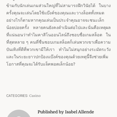
ข้ามกับนักเล่นเกมส่วนใหญ่ที่ไม่สามารถฝึกวินัยได้ ในบาง
ครั้งคุณจะเล่นโดยใช้แบ๊งค์ของคุณและวางล็อตทั้งหมด
อย่างไรก็ตามหากคุณเล่นเป็นประจำคุณอาจจะชนะเล็ก
น้อยบ่อยครั้ง หลายคนยังคงดำเนินต่อไปและนั่นคือเหตุผล
ที่แน่นอนว่าทำไมคาสิโนออนไลน์ถึงชอบชื่อเกมสล็อต ใน
ที่สุดหลาย ๆ คนที่ชื่นชอบเกมสล็อตก็เล่นพวกเขาเพื่อความ
บันเทิงที่ดีที่พวกเขามีให้เรา ทำไมไม่สนุกอย่างระมัดระวัง
และในระยะยาวปกป้องแบ๊งค์ของคุณด้วยเหตุนี้จึงช่วยเพิ่ม
โอกาสที่คุณจะได้รับแจ็คพอตเล็กน้อย?
CATEGORIES:
Casino
Published by Isabel Allende