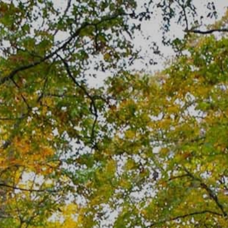
Skip
to
content