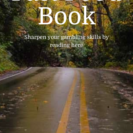
Book
Sharpen your gambling skills by
reading here