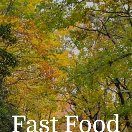
Fast Food