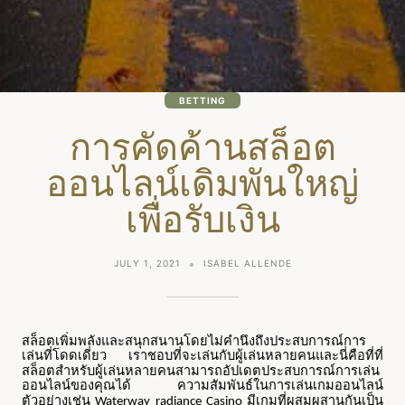
BETTING
การคัดค้านสล็อต
ออนไลน์เดิมพันใหญ่
เพื่อรับเงิน
JULY 1, 2021
ISABEL ALLENDE
สล็อตเพิ่มพลังและสนุกสนานโดยไม่คำนึงถึงประสบการณ์การ
เล่นที่โดดเดี่ยว
เราชอบที่จะเล่นกับผู้เล่นหลายคนและนี่คือที่ที่
สล็อตสำหรับผู้เล่นหลายคนสามารถอัปเดตประสบการณ์การเล่น
ออนไลน์ของคุณได้
ความสัมพันธ์ในการเล่นเกมออนไลน์
ตัวอย่างเช่น
มีเกมที่ผสมผสานกันเป็น
Waterway radiance Casino